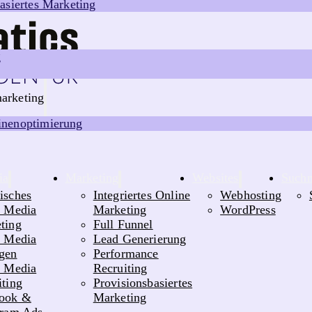
asiertes Marketing
g
arketing
nenoptimierung
ia
Marketing
Websites
Suchm
isches
Integriertes Online
Webhosting
l Media
Marketing
WordPress
ting
Full Funnel
l Media
Lead Generierung
gen
Performance
l Media
Recruiting
iting
Provisionsbasiertes
ook &
Marketing