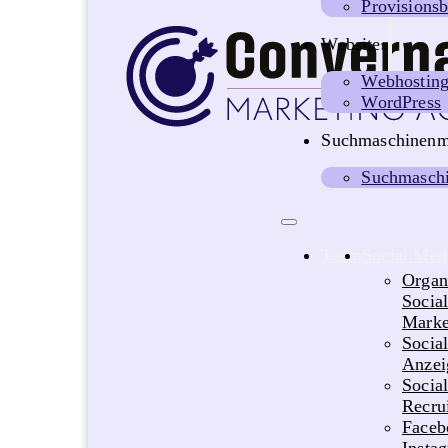
Provisionsb
Websites
Webhostin
WordPress
Suchmaschinenm
Suchmaschi
Team
Social Med
Organ
Socia
Marke
Socia
Anzei
Socia
Recru
Faceb