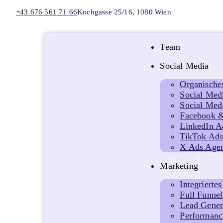
+43 676 561 71 66
Kochgasse 25/16, 1080 Wien
Team
Social Media
Organische
Social Med
Social Medi
Facebook &
LinkedIn A
TikTok Ad
X Ads Agen
Marketing
Integrierte
Full Funnel
Lead Gener
Performanc