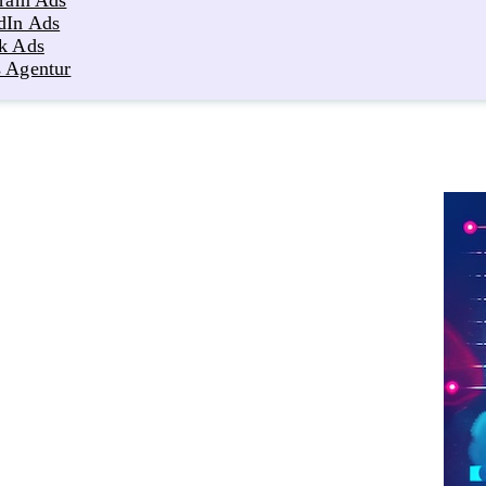
gram Ads
dIn Ads
k Ads
 Agentur