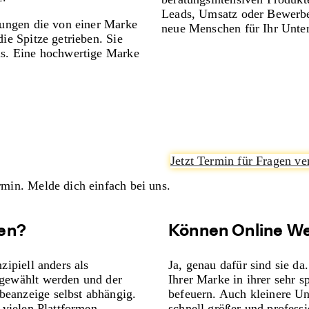
Leads, Umsatz oder Bewerbe
tungen die von einer Marke
neue Menschen für Ihr Unte
ie Spitze getrieben. Sie
us. Eine hochwertige Marke
Jetzt Termin für Fragen ve
rmin. Melde dich einfach bei uns.
gen?
Können Online We
zipiell anders als
Ja, genau dafür sind sie d
 gewählt werden und der
Ihrer Marke in ihrer sehr
eanzeige selbst abhängig.
befeuern. Auch kleinere U
 vielen Plattformen.
schnell größer und professi