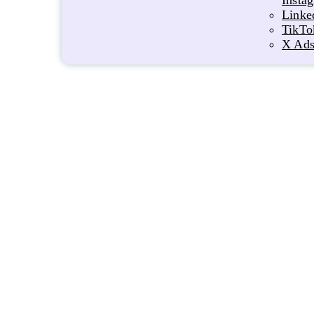
Insta
Linke
TikTo
X Ads