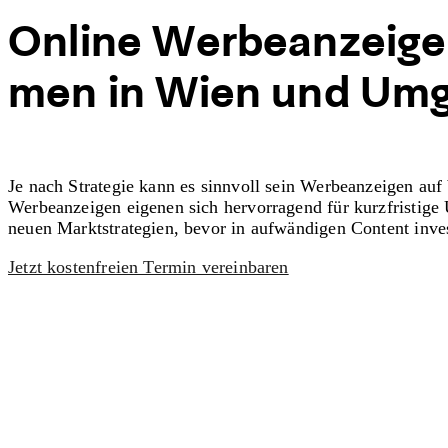
O
n
l
i
n
e
W
e
r
b
e
a
n
z
e
i
g
e
m
e
n
i
n
W
i
e
n
u
n
d
U
m
Je nach Strategie kann es sinnvoll sein Werbeanzeigen auf
Werbeanzeigen eigenen sich hervorragend für kurzfristige
neuen Marktstrategien, bevor in aufwändigen Content inves
Jetzt kostenfreien Termin vereinbaren