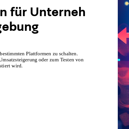
n
f
ü
r
U
n
t
e
r
n
e
h
g
e
b
u
n
g
 bestimmten Plattformen zu schalten.
 Umsatzsteigerung oder zum Testen von
tiert wird.