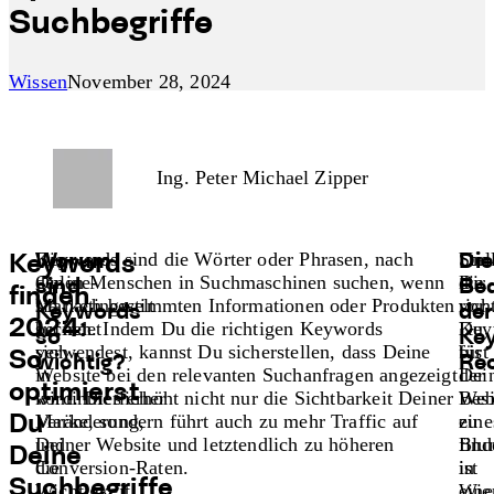
Suchbegriffe
Wissen
November 28, 2024
Ing. Peter Michael Zipper
Die
Keywords sind die Wörter oder Phrasen, nach
Stel
Um
Warum
Die
Keywords
Online-
denen Menschen in Suchmaschinen suchen, wenn
Dir
die
sind
Be
finden
Marketingwelt
sie nach bestimmten Informationen oder Produkten
vor,
rich
Keywords
der
2024:
befindet
suchen. Indem Du die richtigen Keywords
Du
Key
so
Ke
sich
verwendest, kannst Du sicherstellen, dass Deine
bist
für
So
wichtig?
Re
in
Website bei den relevanten Suchanfragen angezeigt
der
Dei
optimierst
kontinuierlicher
wird. Dies erhöht nicht nur die Sichtbarkeit Deiner
Besi
Web
Veränderung,
Marke, sondern führt auch zu mehr Traffic auf
eine
zu
Du
und
Deiner Website und letztendlich zu höheren
Blu
find
Deine
die
Conversion-Raten.
in
ist
Suchbegriffe
Wichtigkeit
Wie
eine