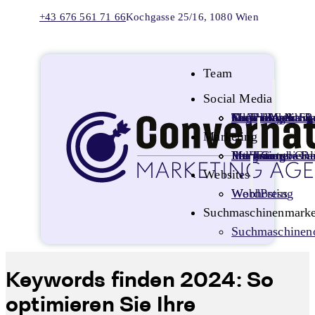
+43 676 561 71 66
Kochgasse 25/16, 1080 Wien
Team
Social Media
Organisches Social Media Marketing
Social Media A
Social Media Re
Facebook & Ins
LinkedIn Ads
TikTok Ads
X Ads Agentur
Marketing
Integriertes Online Marketing
Full Funnel
Lead Generieru
Performance Re
Provisionsbasiertes Marketing
Websites
Webhosting
WordPress
Suchmaschinenmarke
Suchmaschinen
Keywords finden 2024: So
optimieren Sie Ihre