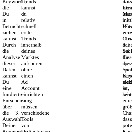
Keywords,
Trends
dass
mit
die
kannst
klei
Live
Du
du
und
Mus
in
relativ
mitt
in
Betracht
schnell
Unt
Wie
ziehen
erste
eine
ver
kannst.
Trends
Cha
Obw
Durch
innerhalb
hab
das
die
deines
bei
Suc
Analyse
Marktes
dies
für
dieser
aufspüren
spez
dies
Daten
ohne
Suc
spez
kannst
einen
bess
Key
Du
Ad
sich
nied
eine
Account
zu
ist,
fundierte
einrichten
sein
best
Entscheidung
zu
eine
über
müssen
grö
die
verschiedene
Cha
Auswahl
Tools
dass
Deiner
von
pote
Keywords
Drittanbietern
Kun