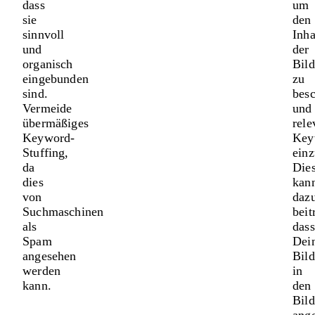
dass
um
sie
den
sinnvoll
Inha
und
der
organisch
Bild
eingebunden
zu
sind.
besc
Vermeide
und
übermäßiges
rele
Keyword-
Key
Stuffing,
einz
da
Die
dies
kan
von
daz
Suchmaschinen
beit
als
dass
Spam
Dei
angesehen
Bild
werden
in
kann.
den
Bild
ange