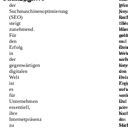
der
We
grün
Suchmaschinenoptimierung
jem
Key
(SEO)
nac
Rec
steigt
“Bl
uner
zunehmend.
Wie
Hier
Für
such
geht
den
und
es
Erfolg
Dei
dar
in
Web
hera
der
nich
wel
gegenwärtigen
unte
Key
digitalen
den
von
Welt
erst
Dei
ist
Erg
Zie
es
auft
ver
für
verl
wer
Unternehmen
Du
und
essentiell,
pote
wie
ihre
Kun
hoc
Internetpräsenz
an
das
zu
Mit
Suc