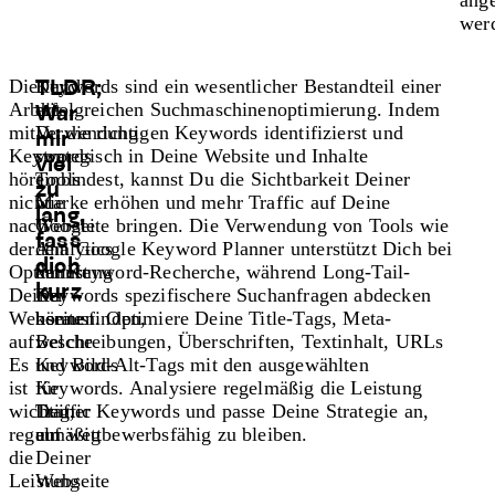
wer
Die
Durch
Keywords sind ein wesentlicher Bestandteil einer
TLDR;
Arbeit
die
erfolgreichen Suchmaschinenoptimierung. Indem
War
mit
Verwendung
Du die richtigen Keywords identifizierst und
mir
Keywords
von
strategisch in Deine Website und Inhalte
viel
hört
Tools
einbindest, kannst Du die Sichtbarkeit Deiner
zu
nicht
wie
Marke erhöhen und mehr Traffic auf Deine
lang,
nach
Google
Webseite bringen. Die Verwendung von Tools wie
fass
der
Analytics
dem Google Keyword Planner unterstützt Dich bei
dich
Optimierung
kannst
der Keyword-Recherche, während Long-Tail-
kurz
Deiner
Du
Keywords spezifischere Suchanfragen abdecken
Webseite
herausfinden,
können. Optimiere Deine Title-Tags, Meta-
auf.
welche
Beschreibungen, Überschriften, Textinhalt, URLs
Es
Keywords
und Bild-Alt-Tags mit den ausgewählten
ist
für
Keywords. Analysiere regelmäßig die Leistung
wichtig,
Traffic
Deiner Keywords und passe Deine Strategie an,
regelmäßig
auf
um wettbewerbsfähig zu bleiben.
die
Deiner
Leistung
Webseite