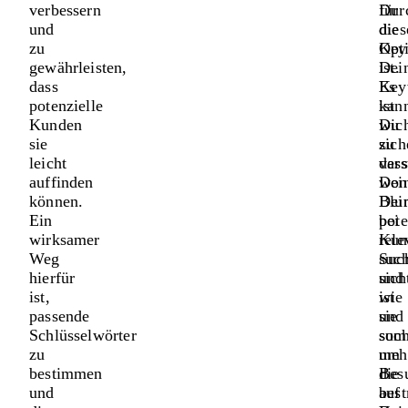
verbessern
Dur
für
und
die
dies
zu
Opt
Key
gewährleisten,
Dei
ist.
dass
Key
Es
potenzielle
kan
ist
Kunden
Du
wich
sie
sich
zu
leicht
dass
vers
auffinden
Dei
won
können.
Blu
Dei
Ein
bei
pote
wirksamer
rele
Kun
Weg
Suc
suc
hierfür
sich
und
ist,
ist
wie
passende
und
sie
Schlüsselwörter
som
suc
zu
meh
um
bestimmen
Bes
die
und
auf
bes