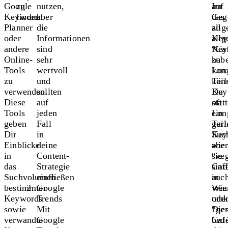
Google
zu
nutzen,
Im
auf
Keyword
finden:
aber
Geg
das
Planner
die
zu
all
oder
Informationen
all
Key
andere
sind
Key
“Ca
Online-
sehr
hab
zu
Tools
wertvoll
Lon
konz
zu
und
Tail
könn
verwenden.
sollten
Key
Du
Diese
auf
oft
stat
Tools
jeden
ein
Lon
geben
Fall
geri
Tail
Dir
in
Suc
Key
Einblicke
deine
aber
wie
in
Content-
sie
“ve
das
Strategie
sind
Caf
Suchvolumen
einfließen
auc
in
bestimmter
Google
wen
Wie
Keywords
Trends
umk
ode
sowie
Mit
Die
“ge
verwandte
Google
bede
Caf