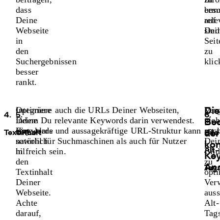
dass
ermu
bes
Deine
auf
rele
Webseite
Dei
sind
in
Seit
den
zu
Suchergebnissen
klic
besser
rankt.
Integriere
Optimiere auch die URLs Deiner Webseiten,
Verg
Die
4.
5.
6.
Deine
indem Du relevante Keywords darin verwendest.
nich
Be
Keywords
Eine klare und aussagekräftige URL-Struktur kann
auc
der
Textinhalt
URLs
Bild
natürlich
sowohl für Suchmaschinen als auch für Nutzer
Dei
kon
in
hilfreich sein.
Bild
Alt-
Ke
den
zu
An
Tag
Textinhalt
opti
Deiner
Ver
Webseite.
auss
Achte
Alt-
darauf,
Tags